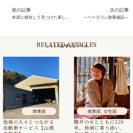
前の記事
次の記事
米原に移住して見つけた新しい自分と夢「!sn’t !t design」
～ベースワン創業秘話～
RELATED ARTICLES
こちらの記事もおすすめ
商業部
商業部
,
女性部
地域の人々とつながる
醒井の水とともに120
自動車サービス【山根
年。地域に寄り添い、