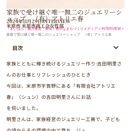
家族で受け継ぐ唯一無二のジュエリーシ
ョップ （有）アトリエ春
2024年11月29日
INTERVIEW
米原市
米原市商工会女性部
「まいばら」魅力発見・発信！豊かなまちづくりメディア
»
INTERVIEW
»
家族で受け継ぐ唯一無二のジュエリーショップ （有）アトリエ春
目次
家族とともに輝き続けるジュエリー作り:吉田明里さ
んのお仕事とリフレッシュのひととき
今回は、米原市宇賀野にある「有限会社アトリエ
春」（シュン）の吉田明里さんにお話
を伺いました。
明里さんは、家族経営のジュエリー工房で、子ども
の頃からその環境の中で育ち、ジュ