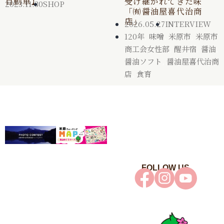
自動車】
受け継がれてきた味
2023.11.30
SHOP
「㈲醤油屋喜代治商
店」
2026.05.27
INTERVIEW
120年
,
味噌
,
米原市
,
米原市
商工会女性部
,
醒井宿
,
醤油
,
醤油ソフト
,
醤油屋喜代治商
店
,
食育
FOLLOW US