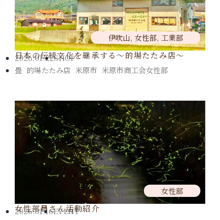
伊吹山
,
女性部
,
工業部
日本の伝統文化を継承する～的場たたみ店～
2026.01.22
SHOP
畳
,
的場たたみ店
,
米原市
,
米原市商工会女性部
女性部
女性部員さん活動紹介
2026.01.16
EVENT