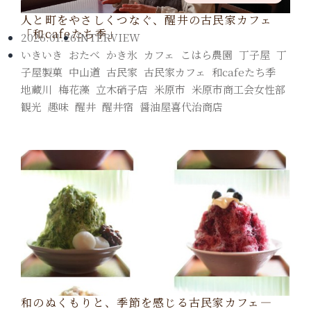
人と町をやさしくつなぐ、醒井の古民家カフェ
「和cafeたち季」
2026.01.26
INTERVIEW
いきいき
,
おたべ
,
かき氷
,
カフェ
,
こはら農園
,
丁子屋
,
丁
子屋製菓
,
中山道
,
古民家
,
古民家カフェ
,
和cafeたち季
,
地蔵川
,
梅花藻
,
立木硝子店
,
米原市
,
米原市商工会女性部
,
観光
,
趣味
,
醒井
,
醒井宿
,
醤油屋喜代治商店
和のぬくもりと、季節を感じる古民家カフェ―