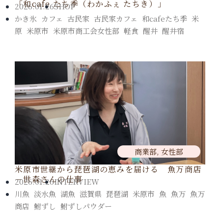
「和cafe たち季（わかふぇ たちき）」
2026.01.26
SHOP
かき氷
,
カフェ
,
古民家
,
古民家カフェ
,
和cafeたち季
,
米
原
,
米原市
,
米原市商工会女性部
,
軽食
,
醒井
,
醒井宿
商業部
,
女性部
米原市世継から琵琶湖の恵みを届ける 魚万商店
－世森さんの仕事
2026.01.26
INTERVIEW
川魚
,
淡水魚
,
湖魚
,
滋賀県
,
琵琶湖
,
米原市
,
魚
,
魚万
,
魚万
商店
,
鮒ずし
,
鮒ずしパウダー