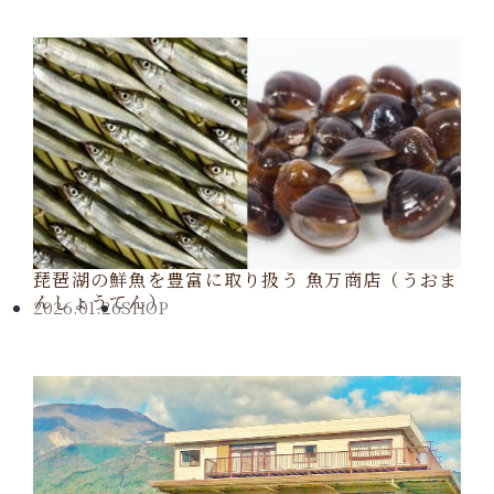
琵琶湖の鮮魚を豊富に取り扱う 魚万商店（うおま
んしょうてん）
2026.01.26
SHOP