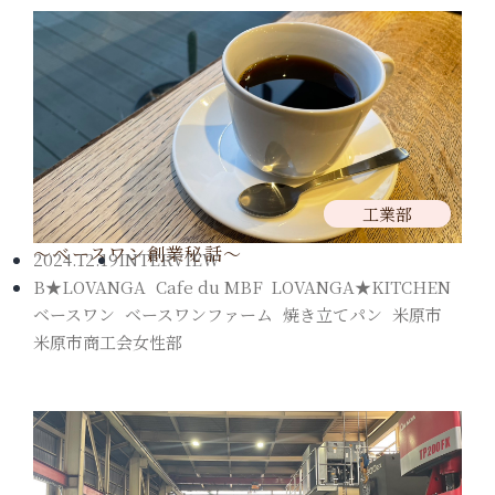
工業部
～ベースワン創業秘話～
2024.12.19
INTERVIEW
B★LOVANGA
,
Cafe du MBF
,
LOVANGA★KITCHEN
,
ベースワン
,
ベースワンファーム
,
焼き立てパン
,
米原市
,
米原市商工会女性部