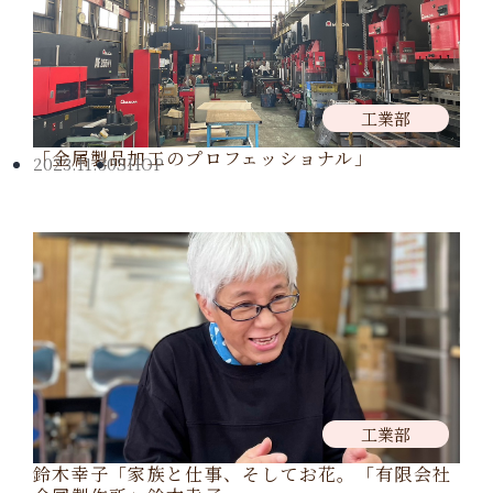
工業部
「金属製品加工のプロフェッショナル」
2023.11.30
SHOP
工業部
鈴木幸子「家族と仕事、そしてお花。「有限会社