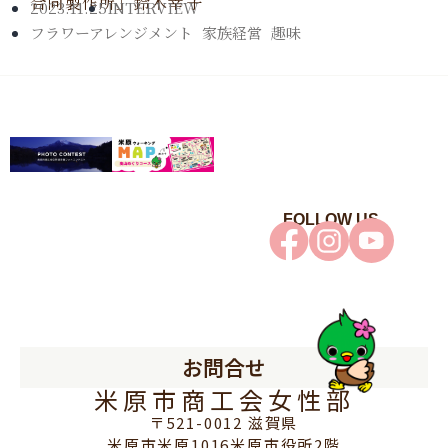
合同製作所」鈴木幸子
2023.11.25
INTERVIEW
フラワーアレンジメント
,
家族経営
,
趣味
FOLLOW US
お問合せ
米原市商工会女性部
〒521-0012 滋賀県
米原市米原1016米原市役所2階