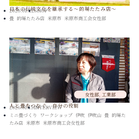
日本の伝統文化を継承する～的場たたみ店～
2026.01.22
SHOP
畳
,
的場たたみ店
,
米原市
,
米原市商工会女性部
女性部
,
工業部
人と畳をつなぐ、自分の役割
2026.01.15
INTERVIEW
ミニ畳づくり
,
ワークショップ
,
伊吹
,
伊吹山
,
畳
,
的場た
たみ店
,
米原市
,
米原市商工会女性部