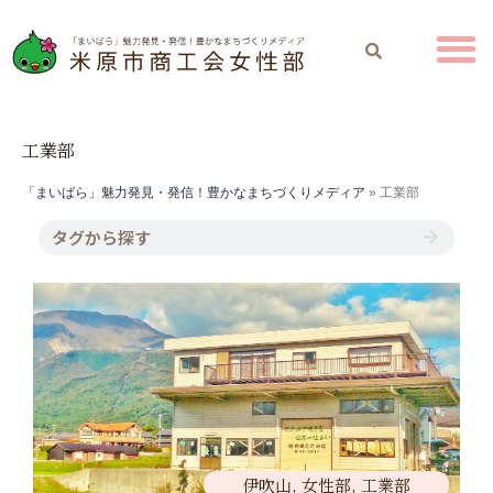
工業部
「まいばら」魅力発見・発信！豊かなまちづくりメディア
»
工業部
伊吹山
,
女性部
,
工業部