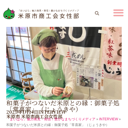
和菓子がつないだ米原との縁：御菓子処
「常喜家」（じょうきや）
2025年1月14日
INTERVIEW
米原市
米原市商工会女性部
「まいばら」魅力発見・発信！豊かなまちづくりメディア
»
INTERVIEW
»
和菓子がつないだ米原との縁：御菓子処「常喜家」（じょうきや）