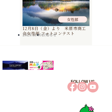
女性部
12月8日（金）より 米原市商工
会女性部 フォトコンテスト
2023.11.30
お知らせ
FOLLOW US