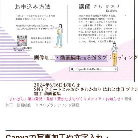
画像加工・動画編集 ＳＮＳブランディン
2024年6月6日
お知らせ
SNS
クチートとみおか
さわかおり
はれと休日
ブラ
加工
動画編集
「まいばら」魅力発見・発信！豊かなまちづくりメディア
»
お知らせ
»
画像
加工・動画編集 ＳＮＳブランディング講座
Canvaで写真加工や文字入れ・