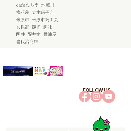
cafeたち季
,
地蔵川
,
梅花藻
,
立木硝子店
,
米原市
,
米原市商工会
女性部
,
観光
,
趣味
,
醒井
,
醒井宿
,
醤油屋
喜代治商店
FOLLOW US