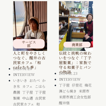
サービス
商業部
部
人と町をやさしく
伝統と挑戦の味わ
つなぐ、醒井の古
いをつなぐ「丁子
民家カフェ「和
屋製菓」：家族で
cafeたち季」
守る和菓子とパン
2026.01.26
の物語
2024.12.23
INTERVIEW
INTERVIEW
いきいき
,
おたべ
,
か
丁子屋
,
仔里花
,
梅花
き氷
,
カフェ
,
こはら
藻どら焼き
,
米原市
,
農園
,
丁子屋
,
丁子屋
米原市商工会女性部
,
製菓
,
中山道
,
古民家
,
醒井宿
古民家カフェ
,
和