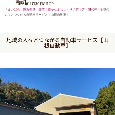
動車】
2023年11月30日
SHOP
「まいばら」魅力発見・発信！豊かなまちづくりメディア
»
SHOP
»
地域の
人々とつながる自動車サービス【山根自動車】
地域の人々とつながる自動車サービス【山
根自動車】