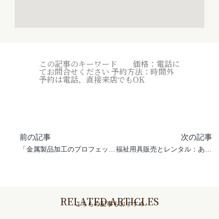
この記事のキーワード 価格：電話に
てお問合せください 予約方法：時間外
予約は電話、直接来店でもOK
前の記事
次の記事
「金属製品加工のプロフェッショナル」
福祉用具販売とレンタル：あなたの介護ニーズに合ったソリューション【ケア・オブ・クローバー】
RELATED ARTICLES
こちらの記事もおすすめ