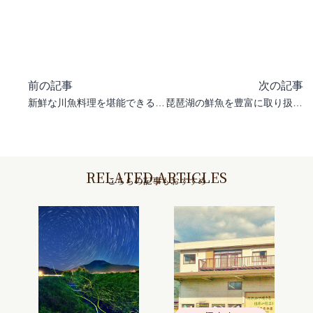
前の記事
次の記事
新鮮な川魚料理を堪能できる料理店「多々美家（たたみや）」
琵琶湖の鮮魚を豊富に取り扱う 魚万商店（うおまんしょうてん）
RELATED ARTICLES
こちらの記事もおすすめ