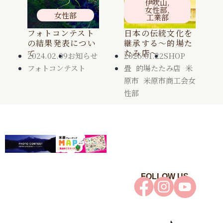
伊吹山
,
女性部
,
女性部
工業部
フォトコンテスト
日本の伝統文化を
の結果発表につい
継承する～的場た
て
たみ店～
2024.02.09
お知らせ
2026.01.22
SHOP
フォトコンテスト
畳
,
的場たたみ店
,
米
原市
,
米原市商工会女
性部
FOLLOW US