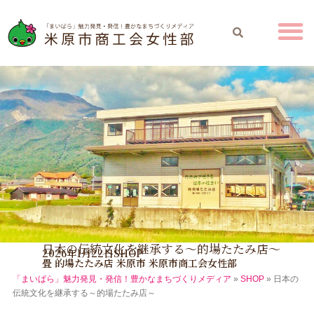
日本の伝統文化を継承する～的場たたみ店～
2026年1月22日
SHOP
畳
的場たたみ店
米原市
米原市商工会女性部
「まいばら」魅力発見・発信！豊かなまちづくりメディア
»
SHOP
»
日本の
伝統文化を継承する～的場たたみ店～