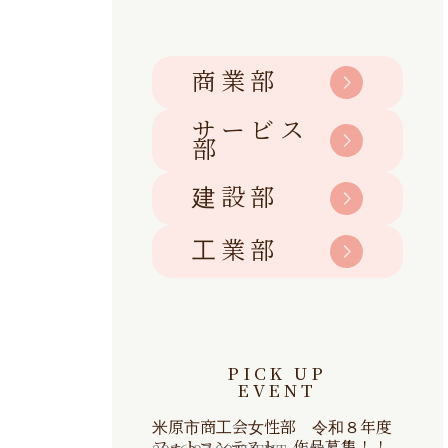
商業部
サービス
部
建設部
工業部
PICK UP
EVENT
米原市商工会女性部 令和８年度
フォトコンテスト 作品募集！！