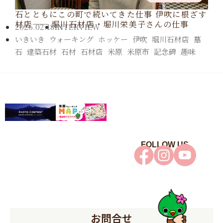
石とともにこの町で続いてきた仕事 伊吹に根ざす
材店—— 堀川石材店・堀川栄美子さんの仕事
2026.02.18
INTERVIEW
いきいき
,
ウォーキング
,
ホッケー
,
伊吹
,
堀川石材店
,
墓
石
,
建築石材
,
石材
,
石材店
,
米原
,
米原市
,
記念碑
,
趣味
FOLLOW US
お問合せ