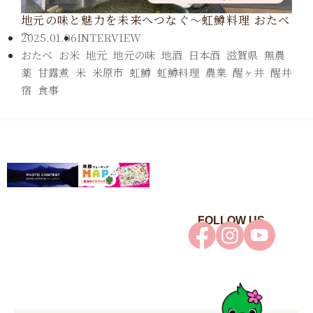
地元の味と魅力を未来へつなぐ～虹鱒料理 おたべ
～
2025.01.06
INTERVIEW
おたべ
,
お米
,
地元
,
地元の味
,
地酒
,
日本酒
,
滋賀県
,
無農
薬
,
甘露煮
,
米
,
米原市
,
虹鱒
,
虹鱒料理
,
農業
,
醒ヶ井
,
醒井
宿
,
食事
FOLLOW US