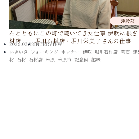
建設部
石とともにこの町で続いてきた仕事 伊吹に根ざ
材店—— 堀川石材店・堀川栄美子さんの仕事
2026.02.18
INTERVIEW
いきいき
,
ウォーキング
,
ホッケー
,
伊吹
,
堀川石材店
,
墓石
,
建
材
,
石材
,
石材店
,
米原
,
米原市
,
記念碑
,
趣味