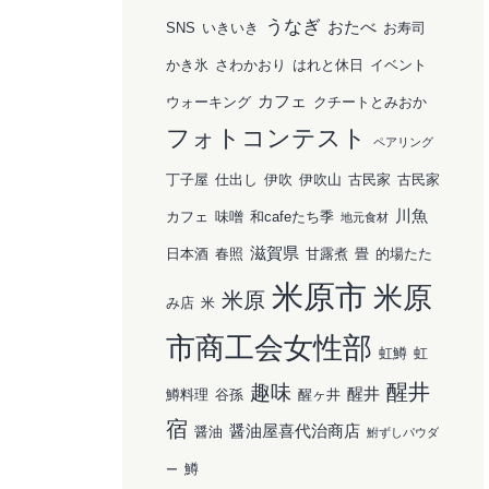
うなぎ
おたべ
SNS
いきいき
お寿司
かき氷
さわかおり
はれと休日
イベント
カフェ
ウォーキング
クチートとみおか
フォトコンテスト
ペアリング
丁子屋
仕出し
伊吹
伊吹山
古民家
古民家
川魚
カフェ
味噌
和cafeたち季
地元食材
滋賀県
日本酒
春照
甘露煮
畳
的場たた
米原市
米原
米原
み店
米
市商工会女性部
虹鱒
虹
醒井
趣味
醒井
鱒料理
谷孫
醒ヶ井
宿
醤油屋喜代治商店
醤油
鮒ずしパウダ
鱒
ー