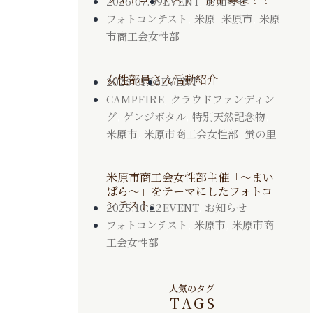
2026.07.09
EVENT
,
お知らせ
フォトコンテスト
,
米原
,
米原市
,
米原
市商工会女性部
女性部員さん活動紹介
2026.01.16
EVENT
CAMPFIRE
,
クラウドファンディン
グ
,
ゲンジボタル
,
特別天然記念物
,
米原市
,
米原市商工会女性部
,
蛍の里
米原市商工会女性部主催「～まい
ばら～」をテーマにしたフォトコ
ンテスト
2025.10.22
EVENT
,
お知らせ
フォトコンテスト
,
米原市
,
米原市商
工会女性部
人気のタグ
TAGS