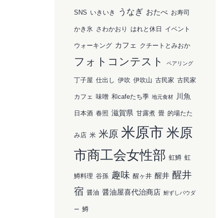
うなぎ
おたべ
SNS
いきいき
お寿司
かき氷
さわかおり
はれと休日
イベント
カフェ
ウォーキング
クチートとみおか
フォトコンテスト
ペアリング
丁子屋
仕出し
伊吹
伊吹山
古民家
古民家
川魚
カフェ
味噌
和cafeたち季
地元食材
滋賀県
日本酒
春照
甘露煮
畳
的場たた
米原市
米原
米原
み店
米
市商工会女性部
虹鱒
虹
醒井
趣味
醒井
鱒料理
谷孫
醒ヶ井
宿
醤油屋喜代治商店
醤油
鮒ずしパウダ
鱒
ー