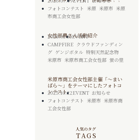
2026.07.09
EVENT
,
お知らせ
フォトコンテスト
,
米原
,
米原市
,
米原
市商工会女性部
女性部員さん活動紹介
2026.01.16
EVENT
CAMPFIRE
,
クラウドファンディン
グ
,
ゲンジボタル
,
特別天然記念物
,
米原市
,
米原市商工会女性部
,
蛍の里
米原市商工会女性部主催「～まい
ばら～」をテーマにしたフォトコ
ンテスト
2025.10.22
EVENT
,
お知らせ
フォトコンテスト
,
米原市
,
米原市商
工会女性部
人気のタグ
TAGS