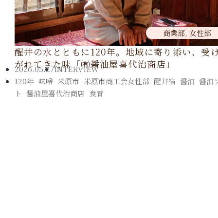
商業部
,
女性部
醒井の水とともに120年。地域に寄り添い、受
がれてきた味「㈲醤油屋喜代治商店」
2026.05.27
INTERVIEW
120年
,
味噌
,
米原市
,
米原市商工会女性部
,
醒井宿
,
醤油
,
醤油
ト
,
醤油屋喜代治商店
,
食育