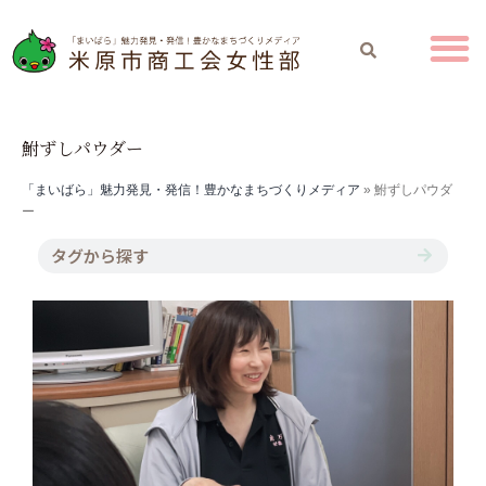
鮒ずしパウダー
「まいばら」魅力発見・発信！豊かなまちづくりメディア
»
鮒ずしパウダ
ー