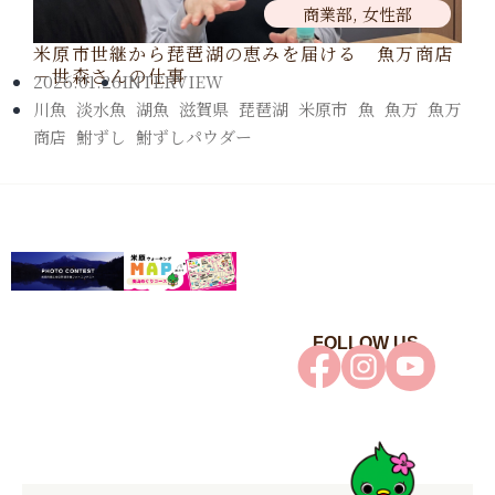
商業部
,
女性部
米原市世継から琵琶湖の恵みを届ける 魚万商店
－世森さんの仕事
2026.01.26
INTERVIEW
川魚
,
淡水魚
,
湖魚
,
滋賀県
,
琵琶湖
,
米原市
,
魚
,
魚万
,
魚万
商店
,
鮒ずし
,
鮒ずしパウダー
FOLLOW US