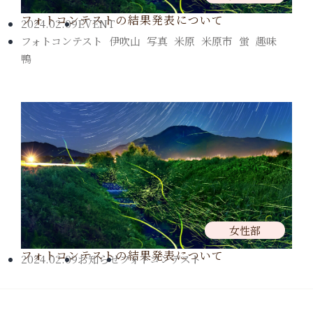
フォトコンテストの結果発表について
2024.02.09
EVENT
フォトコンテスト
,
伊吹山
,
写真
,
米原
,
米原市
,
蛍
,
趣味
,
鴨
女性部
フォトコンテストの結果発表について
2024.02.09
お知らせ
フォトコンテスト