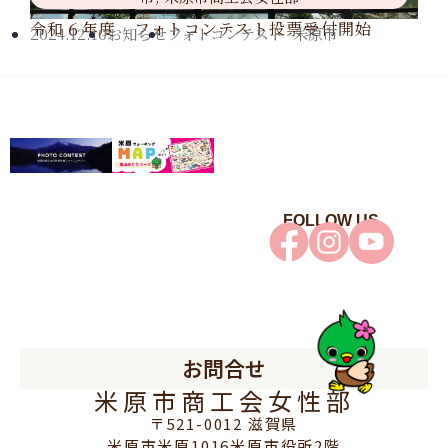
令和６年度 フォトコンテスト投票受付開始
2024.12.10
お知らせ
フォトコンテスト
,
米原市
FOLLOW US
お問合せ
米原市商工会女性部
〒521-0012 滋賀県
米原市米原1016米原市役所2階