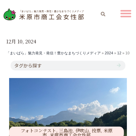
12月 10, 2024
「まいばら」魅力発見・発信！豊かなまちづくりメディア
»
2024
»
12
»
10
フォトコンテスト
,
三島池
,
伊吹山
,
投票
,
米原
市
,
米原市商工会女性部