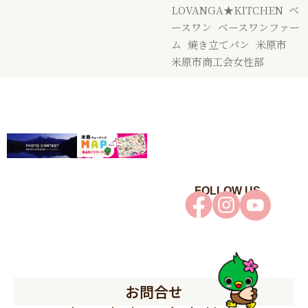
LOVANGA★KITCHEN
,
ベ
ースワン
,
ベースワンファー
ム
,
焼き立てパン
,
米原市
,
米原市商工会女性部
FOLLOW US
お問合せ