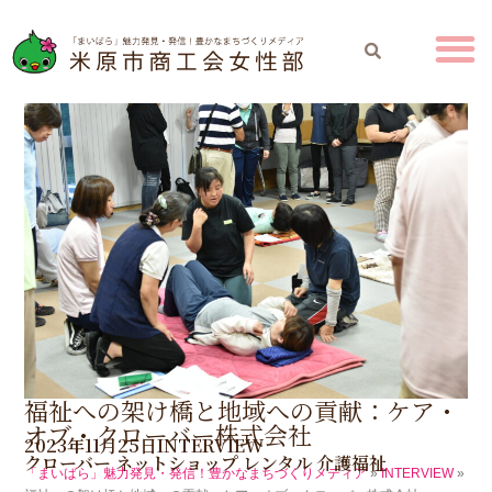
福祉への架け橋と地域への貢献：ケア・
オブ・クローバー株式会社
2023年11月25日
INTERVIEW
クローバー
ネットショップ
レンタル
介護福祉
「まいばら」魅力発見・発信！豊かなまちづくりメディア
»
INTERVIEW
»