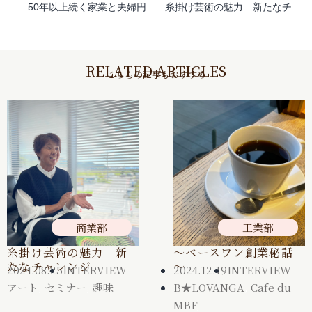
50年以上続く家業と夫婦円満の秘訣
糸掛け芸術の魅力 新たなチャレンジ
RELATED ARTICLES
こちらの記事もおすすめ
商業部
工業部
糸掛け芸術の魅力 新
～ベースワン創業秘話
たなチャレンジ
～
2024.08.25
INTERVIEW
2024.12.19
INTERVIEW
アート
,
セミナー
,
趣味
B★LOVANGA
,
Cafe du
MBF
,