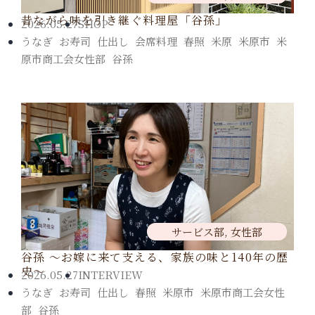
昔ながら味を引き継ぐ料理屋「谷孫」
2026.05.27
SHOP
うなぎ
,
お寿司
,
仕出し
,
会席料理
,
春照
,
米原
,
米原市
,
米
原市商工会女性部
,
谷孫
サービス部
,
女性部
谷孫 ～お嫁に来て支える、家族の味と140年の歴
史～
2026.05.27
INTERVIEW
うなぎ
,
お寿司
,
仕出し
,
春照
,
米原市
,
米原市商工会女性
部
,
谷孫