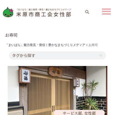
お寿司
「まいばら」魅力発見・発信！豊かなまちづくりメディア
»
お寿司
サービス部
,
女性部