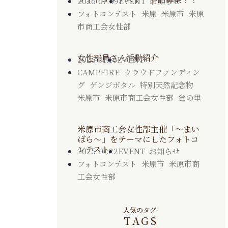
2026.07.09
EVENT
,
お知らせ
フォトコンテスト
,
米原
,
米原市
,
米原
市商工会女性部
女性部員さん活動紹介
2026.01.16
EVENT
CAMPFIRE
,
クラウドファンディン
グ
,
ゲンジボタル
,
特別天然記念物
,
米原市
,
米原市商工会女性部
,
蛍の里
米原市商工会女性部主催「～まい
ばら～」をテーマにしたフォトコ
ンテスト
2025.10.22
EVENT
,
お知らせ
フォトコンテスト
,
米原市
,
米原市商
工会女性部
人気のタグ
TAGS