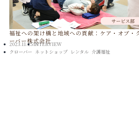
サービス部
福祉への架け橋と地域への貢献：ケア・オブ・
ーバー株式会社
2023.11.25
INTERVIEW
クローバー
,
ネットショップ
,
レンタル
,
介護福祉