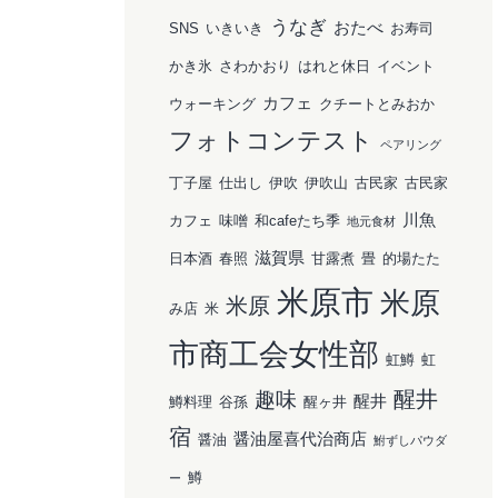
うなぎ
おたべ
SNS
いきいき
お寿司
かき氷
さわかおり
はれと休日
イベント
カフェ
ウォーキング
クチートとみおか
フォトコンテスト
ペアリング
丁子屋
仕出し
伊吹
伊吹山
古民家
古民家
川魚
カフェ
味噌
和cafeたち季
地元食材
滋賀県
日本酒
春照
甘露煮
畳
的場たた
米原市
米原
米原
み店
米
市商工会女性部
虹鱒
虹
醒井
趣味
醒井
鱒料理
谷孫
醒ヶ井
宿
醤油屋喜代治商店
醤油
鮒ずしパウダ
鱒
ー