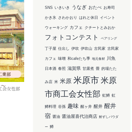
うなぎ
おたべ
SNS
いきいき
お寿司
かき氷
さわかおり
はれと休日
イベント
カフェ
ウォーキング
クチートとみおか
フォトコンテスト
ペアリング
丁子屋
仕出し
伊吹
伊吹山
古民家
古民家
川魚
カフェ
味噌
和cafeたち季
地元食材
滋賀県
日本酒
春照
甘露煮
畳
的場たた
工業部
米原市
米原
米原
み店
米
店～
工会女性部
市商工会女性部
虹鱒
虹
醒井
趣味
醒井
鱒料理
谷孫
醒ヶ井
宿
醤油屋喜代治商店
醤油
鮒ずしパウダ
鱒
ー