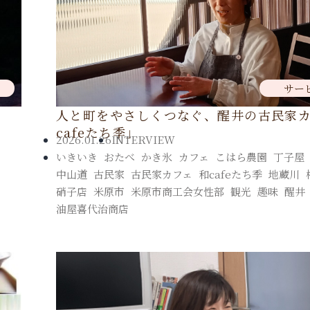
サー
人と町をやさしくつなぐ、醒井の古民家
cafeたち季」
2026.01.26
INTERVIEW
いきいき
,
おたべ
,
かき氷
,
カフェ
,
こはら農園
,
丁子屋
中山道
,
古民家
,
古民家カフェ
,
和cafeたち季
,
地蔵川
,
硝子店
,
米原市
,
米原市商工会女性部
,
観光
,
趣味
,
醒井
油屋喜代治商店