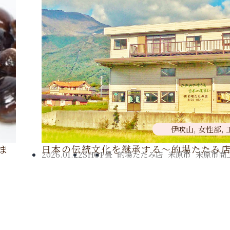
伊吹山
,
女性部
,
ま
日本の伝統文化を継承する～的場たたみ
2026.01.22
SHOP
畳
,
的場たたみ店
,
米原市
,
米原市商