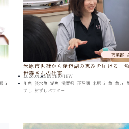
商業部
,
米原市世継から琵琶湖の恵みを届ける 
世森さんの仕事
2026.01.26
INTERVIEW
原市
,
川魚
,
淡水魚
,
湖魚
,
滋賀県
,
琵琶湖
,
米原市
,
魚
,
魚万
,
ずし
,
鮒ずしパウダー