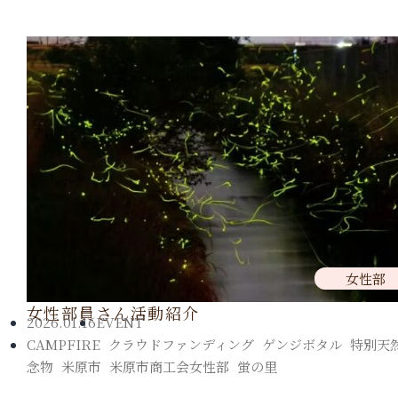
女性部
女性部員さん活動紹介
2026.01.16
EVENT
CAMPFIRE
,
クラウドファンディング
,
ゲンジボタル
,
特別天
念物
,
米原市
,
米原市商工会女性部
,
蛍の里