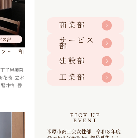
商業部
サービス
ビス部
部
カフェ「和
建設部
,
丁子屋製菓
,
工業部
梅花藻
,
立木
,
醒井宿
,
醤
PICK UP
EVENT
米原市商工会女性部 令和８年度
フォトコンテスト 作品募集！！