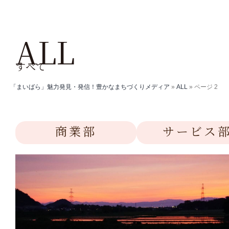
ALL
すべて
「まいばら」魅力発見・発信！豊かなまちづくりメディア
»
ALL
»
ページ 2
商業部
サービス