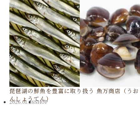
琵琶湖の鮮魚を豊富に取り扱う 魚万商店（うお
んしょうてん）
2026.01.26
SHOP