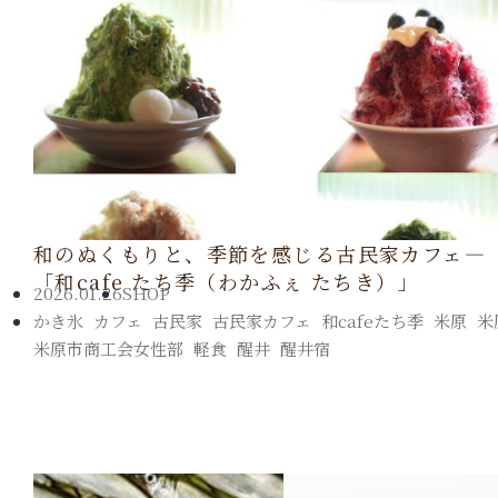
和のぬくもりと、季節を感じる古民家カフェ―
「和cafe たち季（わかふぇ たちき）」
2026.01.26
SHOP
かき氷
,
カフェ
,
古民家
,
古民家カフェ
,
和cafeたち季
,
米原
,
米
米原市商工会女性部
,
軽食
,
醒井
,
醒井宿