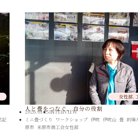
女性部
,
人と畳をつなぐ、自分の役割
2026.01.15
INTERVIEW
然記
ミニ畳づくり
,
ワークショップ
,
伊吹
,
伊吹山
,
畳
,
的場
原市
,
米原市商工会女性部