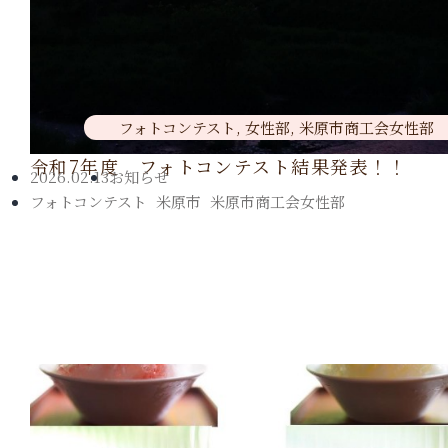
フォトコンテスト
,
女性部
,
米原市商工会女性部
令和7年度 フォトコンテスト結果発表！！
2026.02.13
お知らせ
フォトコンテスト
,
米原市
,
米原市商工会女性部